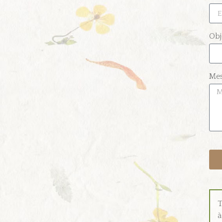
Obj
Me
Alt
T
à