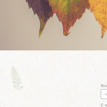
No
E-m