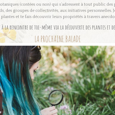
otaniques (contées ou non) qui s’adressent à tout public des 
s, des groupes de collectivités, aux initiatives personnelles. J
plantes et te fais découvrir leurs propriétés à travers anecdo
à la rencontre de toi-même via la découverte des plantes et de 
LA PROCHAINE BALADE