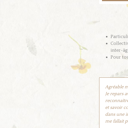
Particul
Collectiv
inter-âg
Pour tou
Agréable m
Je repars a
reconnaître
et savoir 
dans une in
me fallait 