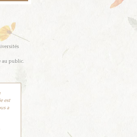
niversités
 au public.
u
e est
ous a