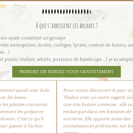
À qui s’adressent ces balades ?
iers ayant constitué un groupe
ités (entreprises, écoles, collèges, lycées, centres de loisirs, u
es …)
t public (enfant, adulte, porteurs de handicaps …), je m’adapte
PRENDRE UN RENDEZ-VOUS GRATUITEMENT
oment passé avec Julie.
Nous avons découvert le parc d
vec les bases :
Thabor avec un autre regard. Juli
 les plantes courantes
une très bonne conteuse , elle n
comment les préparer
embarqué dans ces histoires de
fusion. C’est ce qu’il
sorcières. Elle apporte aussi des
pour passer à l’action
connaissances précieuses sur les
plantes